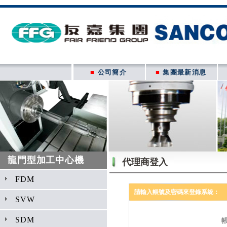
■
公司簡介
■
集團最新消息
龍門型加工中心機
代理商登入
FDM
請輸入帳號及密碼來登錄系統：
SVW
SDM