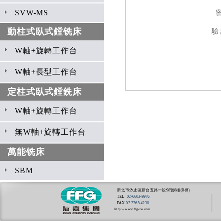
SVW-MS
動柱式臥式鏜铣床
驗
W軸+旋轉工作台
W軸+長型工作台
定柱式臥式鏜銑床
W軸+旋轉工作台
無W軸+旋轉工作台
萬能铣床
SBM
新北市汐止區新台五路一段98號8樓(B棟)
TEL
02-6603-9976
FAX
02-2768-4238
http://www.ffg-tw.com